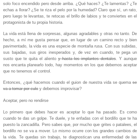
solo foco encendido pero desde arriba. ¿Qué haces? ¿Te lamentas? ¿Te
echas a llorar? ¿Se te riza el pelo por la humedad? Claro que sí, un rato,
pero luego te levantas, te retocas el brillo de labios y te conviertes en el
protagonista de tu propia historia.
La vida está llena de sorpresas, algunas agradables y otras no tanto. De
hecho, a mí me gusta pensar que, en lugar de un camino recto y bien
pavimentado, la vida es una especie de montaña rusa. Con sus subidas,
sus bajadas, sus giros inesperados y, de vez en cuando, te pega un
susto que te quita el aliento
y hasta los implantes dentales
. Y aunque
nos encanta planearlo todo, hay momentos en los que debemos aceptar
que no tenemos el control.
Entonces, ¿qué hacemos cuando el guion de nuestra vida se quema
se
va a tomar por culo
y debemos improvisar?
Aceptar, pero no rendirse
Lo primero que debes hacer es aceptar lo que ha pasado. Es como
cuando te das un golpe. Te duele, y te enfadas con el bordillo que te ha
puesto la zancadilla. Pero sabes que, por mucho que grites o patalees, el
bordillo no se va a mover. Lo mismo ocurre con los grandes cambios de
la vida. Te quedas sin trabajo, te diagnostican una enfermedad de las