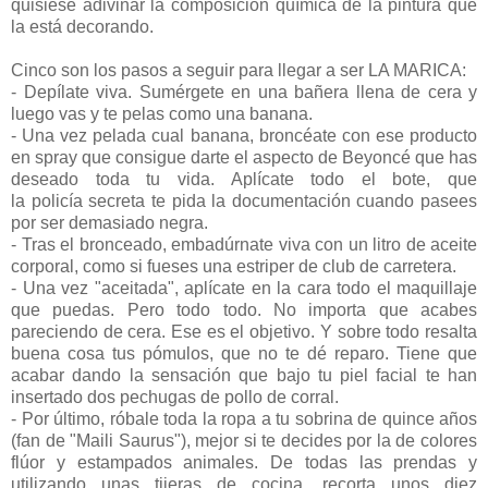
quisiese adivinar la composición química de la pintura que
la está decorando.
Cinco son los pasos a seguir para llegar a ser LA MARICA:
- Depílate viva. Sumérgete en una bañera llena de cera y
luego vas y te pelas como una banana.
- Una vez pelada cual banana, broncéate con ese producto
en spray que consigue darte el aspecto de Beyoncé que has
deseado toda tu vida. Aplícate todo el bote, que
la policía secreta te pida la documentación cuando pasees
por ser demasiado negra.
- Tras el bronceado, embadúrnate viva con un litro de aceite
corporal, como si fueses una estriper de club de carretera.
- Una vez "aceitada", aplícate en la cara todo el maquillaje
que puedas. Pero todo todo. No importa que acabes
pareciendo de cera. Ese es el objetivo. Y sobre todo resalta
buena cosa tus pómulos, que no te dé reparo. Tiene que
acabar dando la sensación que bajo tu piel facial te han
insertado dos pechugas de pollo de corral.
- Por último, róbale toda la ropa a tu sobrina de quince años
(fan de "Maili Saurus"), mejor si te decides por la de colores
flúor y estampados animales. De todas las prendas y
utilizando unas tijeras de cocina, recorta unos diez