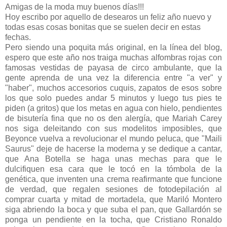
Amigas de la moda muy buenos días!!!
Hoy escribo por aquello de desearos un feliz año nuevo y
todas esas cosas bonitas que se suelen decir en estas
fechas.
Pero siendo una poquita más original, en la línea del blog,
espero que este año nos traiga muchas alfombras rojas con
famosas vestidas de payasa de circo ambulante, que la
gente aprenda de una vez la diferencia entre "a ver" y
"haber", muchos accesorios cuquis, zapatos de esos sobre
los que solo puedes andar 5 minutos y luego tus pies te
piden (a gritos) que los metas en agua con hielo, pendientes
de bisutería fina que no os den alergía, que Mariah Carey
nos siga deleitando con sus modelitos imposibles, que
Beyonce vuelva a revolucionar el mundo peluca, que "Maili
Saurus" deje de hacerse la moderna y se dedique a cantar,
que Ana Botella se haga unas mechas para que le
dulcifiquen esa cara que le tocó en la tómbola de la
genética, que inventen una crema reafirmante que funcione
de verdad, que regalen sesiones de fotodepilación al
comprar cuarta y mitad de mortadela, que Mariló Montero
siga abriendo la boca y que suba el pan, que Gallardón se
ponga un pendiente en la tocha, que Cristiano Ronaldo